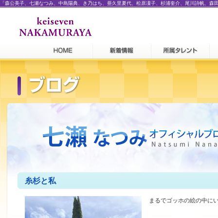
「森公美子、七瀬なつみ、中島陽典、き乃はち、亜久里夏代、松原凜子、杉浦奎介、尾川詩帆、森
糸杉と私
まるでゴッホの絵の中に