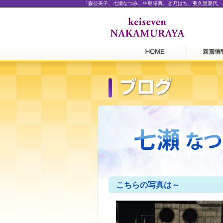
「森公美子、七瀬なつみ、中島陽典、き乃はち、亜久里夏代、
こちらの写真は～