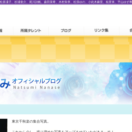
松原凜子、杉浦奎介、尾川詩帆、森田茉希、木村朱李、松浪ゆの、小此木麻里、桂芽来、平山ゆず
東京千秋楽の集合写真。