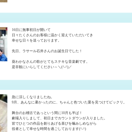
16日に無事初日が開いて
日々たくさんのお客様に温かく迎えていただいてき
幸せな日々を送っております。
先日、ラサール石井さんのお誕生日でした！
葵わかなさんの歌がとてもステキな音楽劇です。
是非観にいらしてください～＼(^-^)／
急に涼しくなりましたね。
9月、あんなに暑かったのに、ちゃんと色づいた栗を見つけてビックリ。
舞台のお稽古であっという間に10月も半ば！
劇場入りしまして、初日までカウントダウンが入りました。
皆でひとつの作品を創りあげる喜びを噛みしめながら
役者として幸せな時間を過ごしております(^-^)