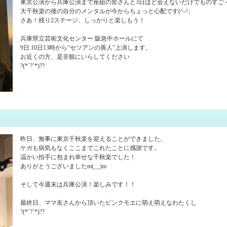
東京公演から兵庫公演まで座組の皆さんと3日ほど会えないだけでものすご
大千秋楽の後の自分のメンタルが今からちょっと心配です(^-^;
さあ！残り2ステージ、しっかりと楽しもう！
兵庫県立芸術文化センター 阪急中ホールにて
9日.10日13時から“セツアンの善人”上演します。
お近くの方、是非観にいらしてください
?(*´?`*)??
昨日、無事に東京千秋楽を迎えることができました。
ケガも病気もなくここまでこれたことに感謝です。
温かい拍手に包まれ幸せな千秋楽でした！
ありがとうございましたm(__)m
そして今週末は兵庫公演！楽しみです！！
最終日、ママ友さんから頂いたピンクモエに萌え萌えなわたくし
?(*´?`*)??