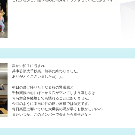
これから少し、撮り溜めた写真をアップさせていただきま～す！
温かい拍手に包まれ
兵庫公演大千秋楽、無事に終わりました。
ありがとうございましたm(__)m
初日の逃げ帰りたくなる程の緊張感と
千秋楽後の心にぽっかり穴が空いてしまう寂しさは
何時舞台を経験しても慣れることはありません。
今回のように本当に仲の良い座組では尚更です。
毎日楽屋に響いていた大爆笑の渦が早くも懐かしい(^-^)
またいつか、このメンバーで会えたら幸せだな～