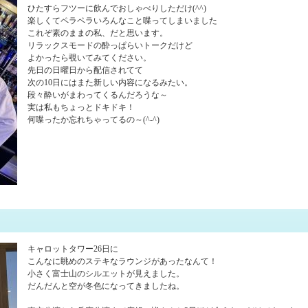
ひたすらフツーに飲んでおしゃべりしただけ(^^)
楽しくてペラペラいろんなこと喋ってしまいました
これぞ素のままの私、だと思います。
リラックスモードの酔っぱらいトークだけど
よかったら覗いてみてください。
先日の日曜日から配信されてて
次の10日にはまた新しい内容になるみたい。
段々酔いがまわってくるんだろうな～
実は私もちょっとドキドキ！
何喋ったか忘れちゃってるの～(^-^)
キャロットタワー26日に
こんなに眺めのステキなラウンジがあったなんて！
小さく富士山のシルエットが見えました。
だんだんと空が冬色になってきましたね。