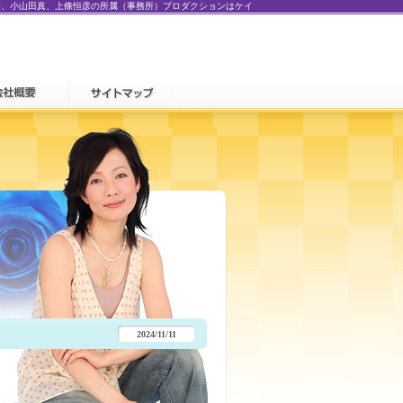
希、小山田真、上條恒彦の所属（事務所）プロダクションはケイ
セブン中村屋」
2024/11/11