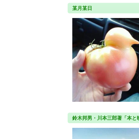
某月某日
鈴木邦男・川本三郎著「本と