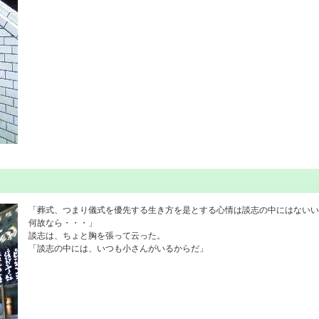
「葬式、つまり儀式を優先する生き方を是とする心情は談志の中にはないい
何故なら・・・」
談志は、ちょと胸を張って云った。
「談志の中には、いつも小さんがいるからだ」