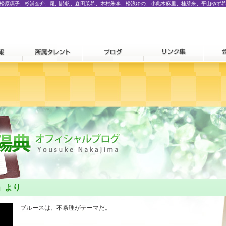
松原凜子、杉浦奎介、尾川詩帆、森田茉希、木村朱李、松浪ゆの、小此木麻里、桂芽来、平山ゆず
」より
ブルースは、不条理がテーマだ。