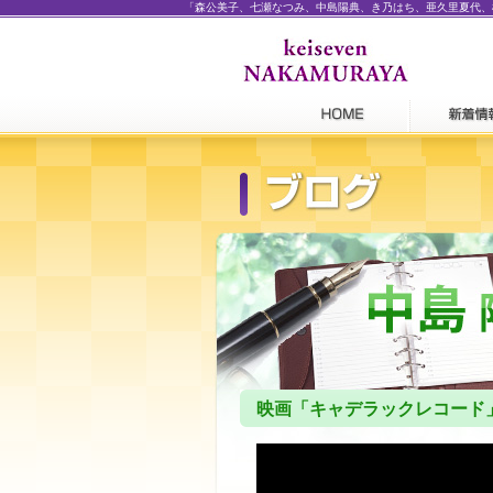
「森公美子、七瀬なつみ、中島陽典、き乃はち、亜久里夏代、
映画「キャデラックレコード