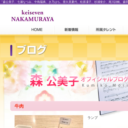
「森公美子、七瀬なつみ、中島陽典、き乃はち、亜久里夏代、松原凜子、杉浦奎介、尾川詩帆、森
牛肉
ランプ