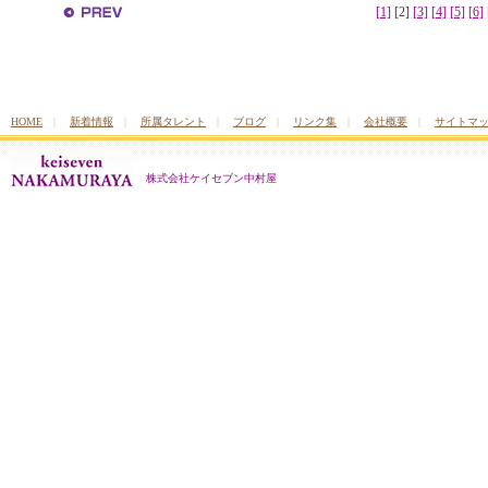
[1]
[2]
[3]
[4]
[5]
[6]
HOME
|
新着情報
|
所属タレント
|
ブログ
|
リンク集
|
会社概要
|
サイトマ
株式会社ケイセブン中村屋