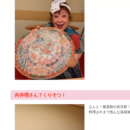
向井理さん？くりそつ！
なんと！楊貴館の若旦那
料理は今まで色んな温泉