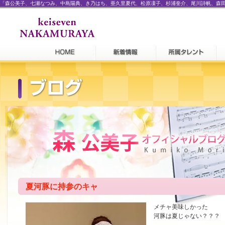
「森公美子、七瀬なつみ、中島陽典、き乃はち、亜久里夏代、松原凜子、杉浦奎介、尾川詩帆、森
夏河豚に持参のキャ
メチャ美味しかった
河豚は夏じゃない？？？