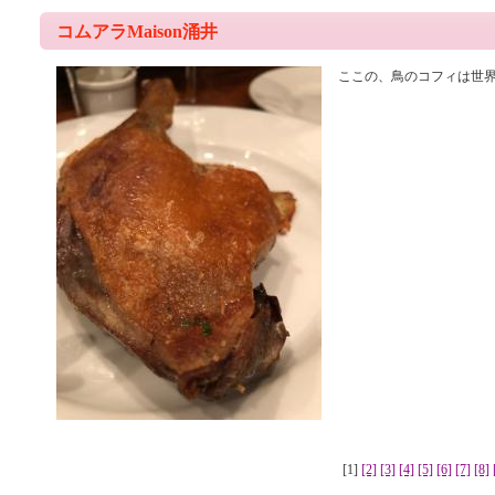
コムアラMaison涌井
ここの、鳥のコフィは世
[1]
[2]
[3]
[4]
[5]
[6]
[7]
[8]