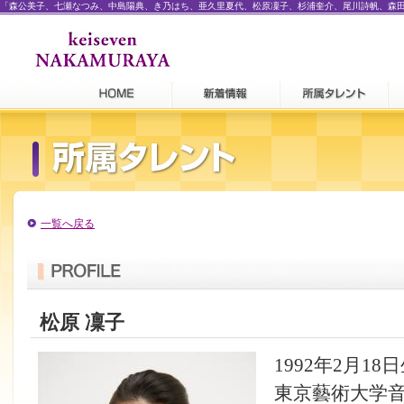
「森公美子、七瀬なつみ、中島陽典、き乃はち、亜久里夏代、松原凜子、杉浦奎介、尾川詩帆、森
一覧へ戻る
松原 凜子
1992年2月1
東京藝術大学