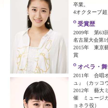
卒業。
4オクターブ
受賞歴
2009年 第6
名古屋大会第1
2015年 東
賞
オペラ・舞
2011年 合
ュ』（カッコ
2012年 藝
催 ミュージカル『
ョネラ役）